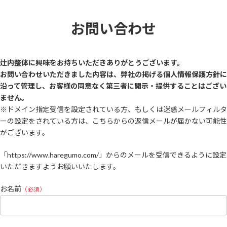
コ
ナ
ン
ビ
お問い合わせ
テ
ゲ
ン
ー
ツ
シ
へ
ョ
辻内整体に興味をお持ちいただきありがとうございます。
ス
ン
お問い合わせいただきました内容は、弊社の掲げる個人情報保護方針に
キ
に
ッ
移
沿って管理し、お客様の同意なく第三者に開示・提供することはござい
プ
動
ません。
※ドメイン指定受信を設定されている方、もしくは迷惑メールフィルタ
ーの設定をされている方は、こちらからの返信メールが届かない可能性
がございます。
「https://www.haregumo.com/」からのメールを受信できるように設定
いただきますようお願いいたします。
お名前
（必須）