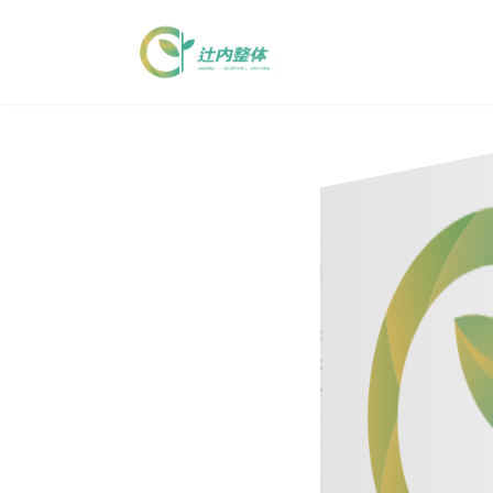
コ
ナ
ン
ビ
テ
ゲ
ン
ー
ツ
シ
へ
ョ
ス
ン
キ
に
ッ
移
プ
動