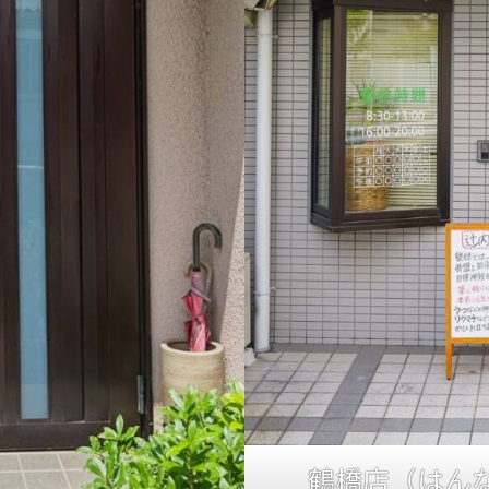
鶴橋店（はん